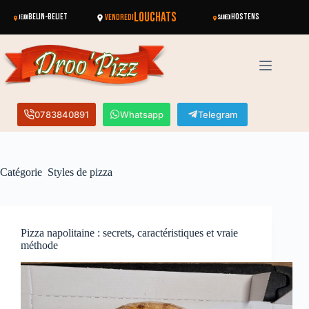
LOUCHATS
BELIN-BÉLIET
VENDREDI
HOSTENS
JEUDI
SAMEDI
0783840891
Whatsapp
Telegram
Catégorie
Styles de pizza
Pizza napolitaine : secrets, caractéristiques et vraie
méthode