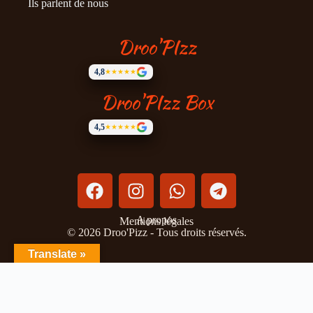
Ils parlent de nous
Droo'PIzz
4,8
★★★★★
Droo'PIzz Box
4,5
★★★★★
A propos
Mentions légales
©
2026
Droo'Pizz - Tous droits réservés.
Translate »