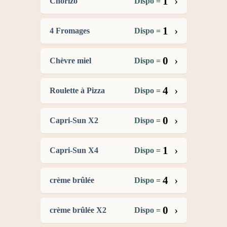
›
1
Chorizo
Dispo =
›
1
4 Fromages
Dispo =
›
0
Chèvre miel
Dispo =
›
4
Roulette à Pizza
Dispo =
›
0
Capri-Sun X2
Dispo =
›
1
Capri-Sun X4
Dispo =
›
4
crème brûlée
Dispo =
›
0
crème brûlée X2
Dispo =