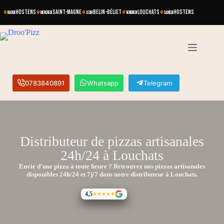
HOSTENS
SAINT-MAGNE
BELIN-BÉLIET
LOUCHATS
HOSTENS
MARDI
MERCREDI
JEUDI
VENDREDI
SAMEDI
0783840891
Whatsapp
Telegram
Distributeur de pizzas artisanales
24h/24 à Louchats
Envie d’une pizza à toute heure ? Retrouvez nos pizzas artisanales
disponibles 24h/24 et 7j/7 dans notre distributeur à Louchats.
4,5
★★★★★