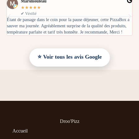
Marsmouleau
★
★
★
★
★
✔ Vérifié
Étant de passage dans le coin pour la pause déjeuner, cette PizzaBox a
Ça 
sauver ma journée. Agréablement surprise de la qualité des produits,
Pri
température parfaite et tarif très honnête. Je recommande, Merci !
com
⭐ Voir tous les avis Google
Droo'Pizz
Accueil