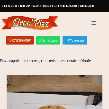
HOSTENS
SAINT-MAGNE
BELIN-BÉLIET
LOUCHATS
HOSTENS
MARDI
MERCREDI
JEUDI
VENDREDI
SAMEDI
0783840891
Whatsapp
Telegram
Pizza napolitaine : secrets, caractéristiques et vraie méthode