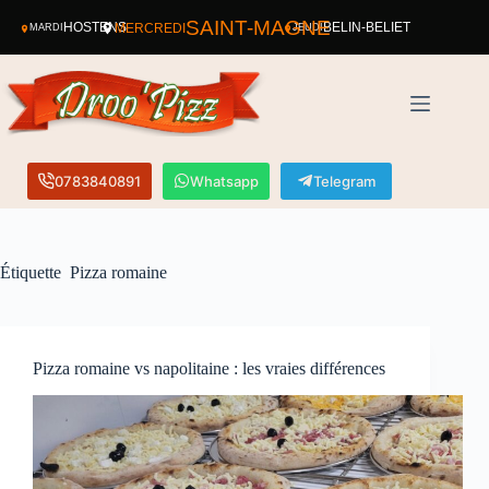
SAINT-MAGNE
HOSTENS
MERCREDI
BELIN-BÉLIET
MARDI
JEUDI
0783840891
Whatsapp
Telegram
Étiquette
Pizza romaine
Pizza romaine vs napolitaine : les vraies différences