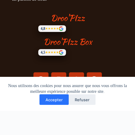
Droo'PIzz
4,8
★★★★★
Droo'PIzz Box
4,5
★★★★★
Nous utilisons des cookies pour nous assurer que nous vous offrons la
meilleure expérience possible sur notre site.
A propos
Mentions légales
©
2026
Droo'Pizz - Tous droits réservés.
Accepter
Refuser
Translate »