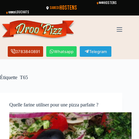
HOSTENS
MARDI
HOSTENS
SAMEDI
LOUCHATS
VENDREDI
0783840891
Whatsapp
Telegram
Étiquette
T65
Quelle farine utiliser pour une pizza parfaite ?