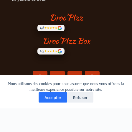
Droo'PIzz
4,8
★★★★★
Droo'PIzz Box
4,5
★★★★★
Nous utilisons des cookies pour nous assurer que nous vous offrons la
meilleure expérience possible sur notre site.
A propos
Mentions légales
©
2026
Droo'Pizz - Tous droits réservés.
Accepter
Refuser
Translate »