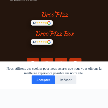
Droo'PIzz
4,8
★★★★★
Droo'PIzz Box
4,5
★★★★★
Nous utilisons des cookies pour nous assurer que nous vous offrons la
meilleure expérience possible sur notre site.
A propos
Mentions légales
©
2026
Droo'Pizz - Tous droits réservés.
Accepter
Refuser
Translate »