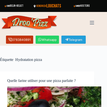
LOUCHATS
BELIN-BÉLIET
VENDREDI
HOSTENS
JEUDI
SAMEDI
0783840891
Whatsapp
Telegram
Étiquette
Hydratation pizza
Quelle farine utiliser pour une pizza parfaite ?